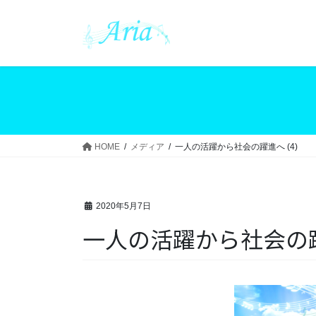
コ
ナ
ン
ビ
テ
ゲ
ン
ー
ツ
シ
へ
ョ
ス
ン
キ
に
ッ
移
HOME
メディア
一人の活躍から社会の躍進へ (4)
プ
動
2020年5月7日
一人の活躍から社会の躍進