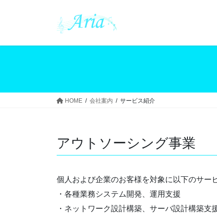
コ
ナ
ン
ビ
テ
ゲ
ン
ー
ツ
シ
へ
ョ
ス
ン
キ
に
ッ
移
HOME
会社案内
サービス紹介
プ
動
アウトソーシング事業
個人および企業のお客様を対象に以下のサー
・各種業務システム開発、運用支援
・ネットワーク設計構築、サーバ設計構築支