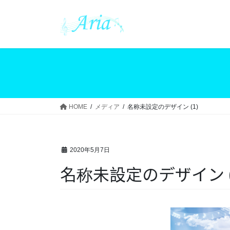
コ
ナ
ン
ビ
テ
ゲ
ン
ー
ツ
シ
へ
ョ
ス
ン
キ
に
ッ
移
HOME
メディア
名称未設定のデザイン (1)
プ
動
2020年5月7日
名称未設定のデザイン (