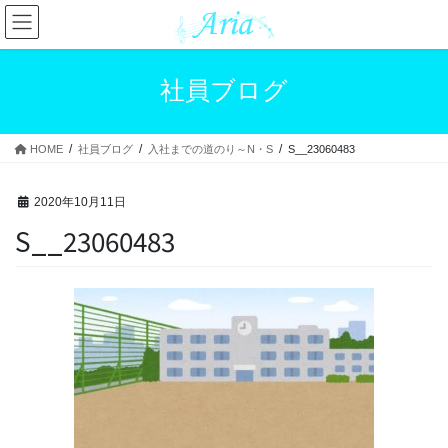
コ
ナ
ン
ビ
テ
ゲ
ン
ー
社員ブログ
ツ
シ
へ
ョ
ス
ン
HOME
社員ブログ
入社までの道のり～N・S
S__23060483
キ
に
ッ
移
プ
動
2020年10月11日
S__23060483