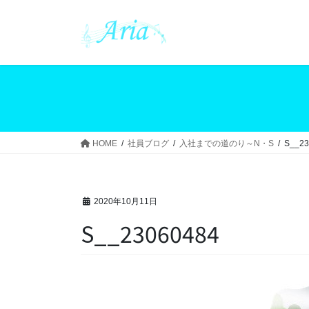
コ
ナ
ン
ビ
テ
ゲ
ン
ー
ツ
シ
へ
ョ
ス
ン
キ
に
ッ
移
HOME
社員ブログ
入社までの道のり～N・S
S__23
プ
動
2020年10月11日
S__23060484