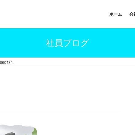
ホーム
会
社員ブログ
060484