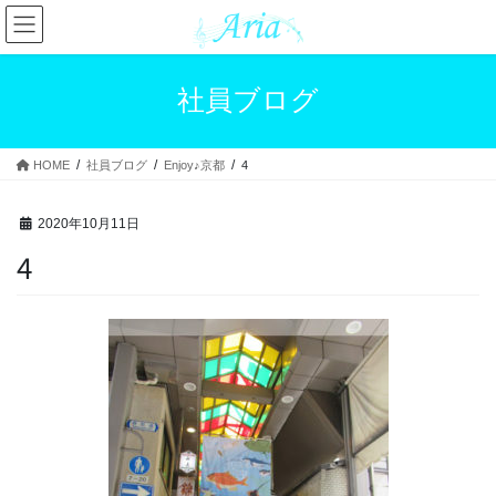
コ
ナ
ン
ビ
テ
ゲ
ン
ー
社員ブログ
ツ
シ
へ
ョ
ス
ン
HOME
社員ブログ
Enjoy♪京都
4
キ
に
ッ
移
プ
動
2020年10月11日
4