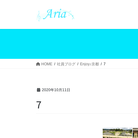
コ
ナ
ン
ビ
テ
ゲ
ン
ー
ツ
シ
へ
ョ
ス
ン
キ
に
ッ
移
HOME
社員ブログ
Enjoy♪京都
7
プ
動
2020年10月11日
7