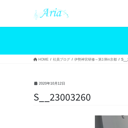
コ
ナ
ン
ビ
テ
ゲ
ン
ー
ツ
シ
へ
ョ
ス
ン
キ
に
ッ
移
HOME
社員ブログ
伊勢神宮研修～第1弾in京都
S__
プ
動
2020年10月12日
S__23003260