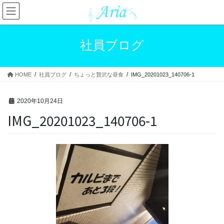
コ
ナ
ン
ビ
テ
ゲ
ン
ー
社員ブログ
ツ
シ
へ
ョ
ス
ン
HOME
社員ブログ
ちょっと贅沢な昼食
IMG_20201023_140706-1
キ
に
ッ
移
プ
動
2020年10月24日
IMG_20201023_140706-1