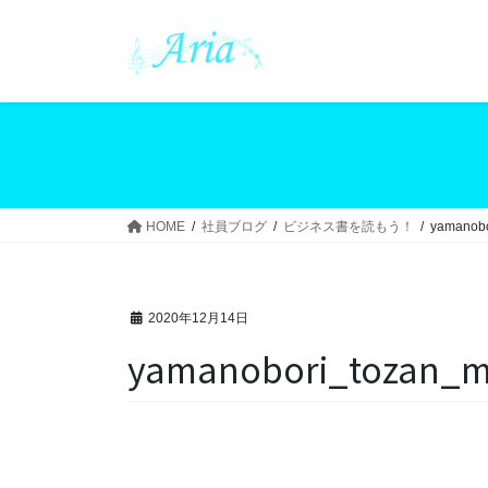
コ
ナ
ン
ビ
テ
ゲ
ン
ー
ツ
シ
へ
ョ
ス
ン
キ
に
ッ
移
HOME
社員ブログ
ビジネス書を読もう！
yamanob
プ
動
2020年12月14日
yamanobori_tozan_