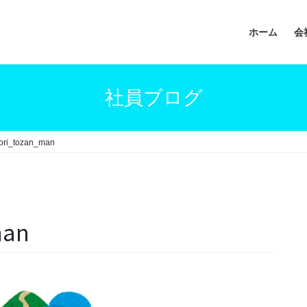
ホーム
会
社員ブログ
ori_tozan_man
man