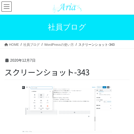
コ
ナ
ン
ビ
テ
ゲ
ン
ー
社員ブログ
ツ
シ
へ
ョ
ス
ン
HOME
社員ブログ
WordPressの使い方
スクリーンショット-343
キ
に
ッ
移
プ
動
2020年12月7日
スクリーンショット-343