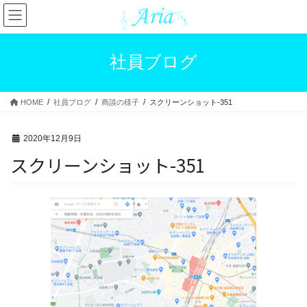
コ
ナ
ン
ビ
テ
ゲ
ン
ー
社員ブログ
ツ
シ
へ
ョ
ス
ン
HOME
社員ブログ
商談の様子
スクリーンショット-351
キ
に
ッ
移
プ
動
2020年12月9日
スクリーンショット-351