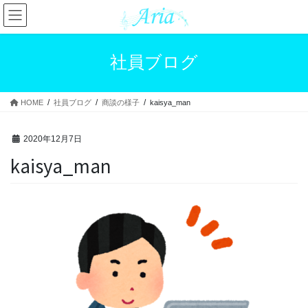
コ
ナ
ン
ビ
テ
ゲ
ン
ー
社員ブログ
ツ
シ
へ
ョ
ス
ン
HOME
社員ブログ
商談の様子
kaisya_man
キ
に
ッ
移
プ
動
2020年12月7日
kaisya_man