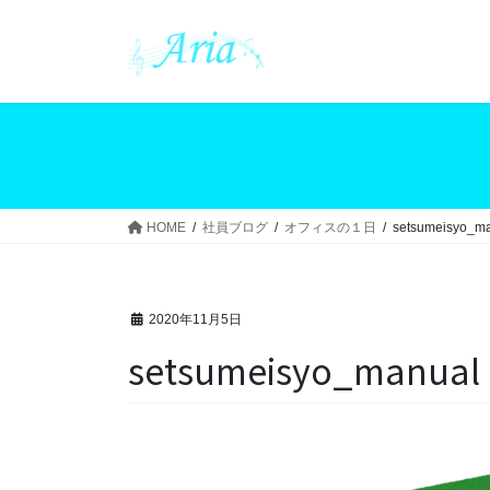
コ
ナ
ン
ビ
テ
ゲ
ン
ー
ツ
シ
へ
ョ
ス
ン
キ
に
ッ
移
HOME
社員ブログ
オフィスの１日
setsumeisyo_m
プ
動
2020年11月5日
setsumeisyo_manual