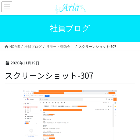
コ
ナ
ン
ビ
テ
ゲ
ン
ー
社員ブログ
ツ
シ
へ
ョ
ス
ン
HOME
社員ブログ
リモート勉強会！
スクリーンショット-307
キ
に
ッ
移
プ
動
2020年11月19日
スクリーンショット-307