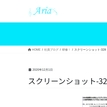
コ
ナ
ン
ビ
テ
ゲ
ン
ー
ツ
シ
へ
ョ
ス
ン
キ
に
ッ
移
HOME
社員ブログ
研修！
スクリーンショット-328
プ
動
2020年12月1日
スクリーンショット-32