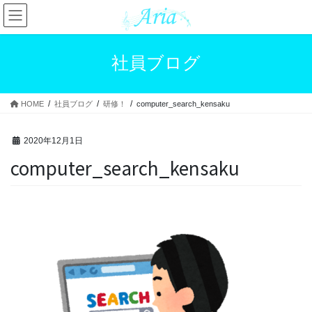
コ
ナ
ン
ビ
テ
ゲ
ン
ー
社員ブログ
ツ
シ
へ
ョ
ス
ン
HOME
社員ブログ
研修！
computer_search_kensaku
キ
に
ッ
移
プ
動
2020年12月1日
computer_search_kensaku