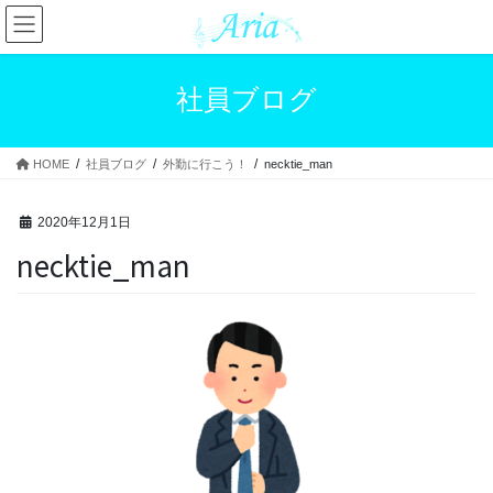
コ
ナ
ン
ビ
テ
ゲ
ン
ー
社員ブログ
ツ
シ
へ
ョ
ス
ン
HOME
社員ブログ
外勤に行こう！
necktie_man
キ
に
ッ
移
プ
動
2020年12月1日
necktie_man