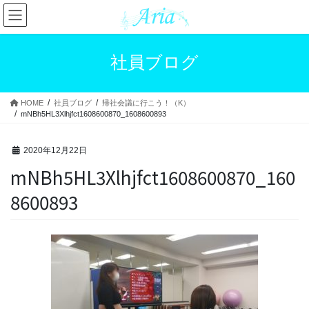
コ
ナ
ン
ビ
テ
ゲ
ン
ー
社員ブログ
ツ
シ
へ
ョ
ス
ン
HOME
社員ブログ
帰社会議に行こう！（K）
キ
に
mNBh5HL3Xlhjfct1608600870_1608600893
ッ
移
プ
動
2020年12月22日
mNBh5HL3Xlhjfct1608600870_160
8600893