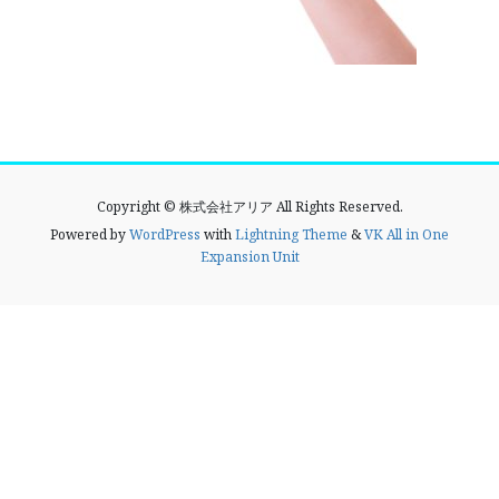
Copyright © 株式会社アリア All Rights Reserved.
Powered by
WordPress
with
Lightning Theme
&
VK All in One
Expansion Unit