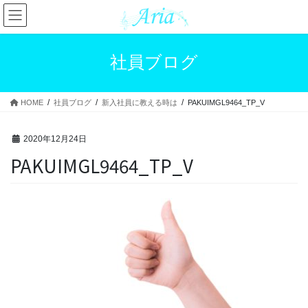
コ
ナ
ン
ビ
テ
ゲ
ン
ー
社員ブログ
ツ
シ
へ
ョ
ス
ン
HOME
社員ブログ
新入社員に教える時は
PAKUIMGL9464_TP_V
キ
に
ッ
移
プ
動
2020年12月24日
PAKUIMGL9464_TP_V