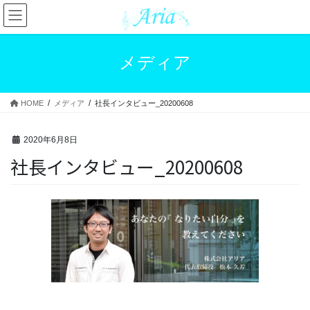
コ
ナ
ン
ビ
テ
ゲ
ン
ー
メディア
ツ
シ
へ
ョ
ス
ン
HOME
メディア
社長インタビュー_20200608
キ
に
ッ
移
プ
動
2020年6月8日
社長インタビュー_20200608