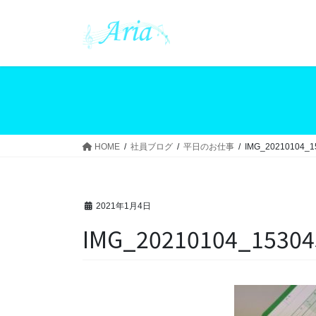
コ
ナ
ン
ビ
テ
ゲ
ン
ー
ツ
シ
へ
ョ
ス
ン
キ
に
ッ
移
HOME
社員ブログ
平日のお仕事
IMG_20210104_1
プ
動
2021年1月4日
IMG_20210104_15304