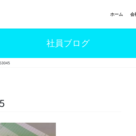
ホーム
会
社員ブログ
53045
5