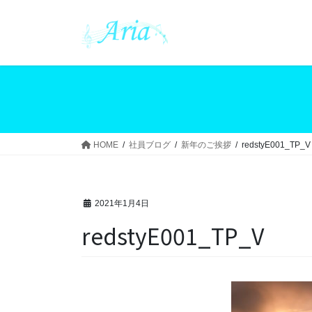
コ
ナ
ン
ビ
テ
ゲ
ン
ー
ツ
シ
へ
ョ
ス
ン
キ
に
ッ
移
HOME
社員ブログ
新年のご挨拶
redstyE001_TP_V
プ
動
2021年1月4日
redstyE001_TP_V