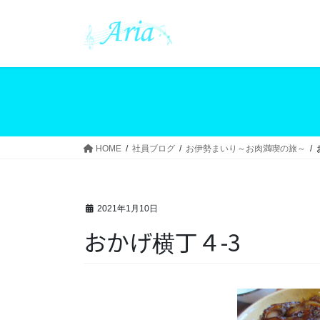
コ
ナ
ン
ビ
テ
ゲ
ン
ー
ツ
シ
へ
ョ
ス
ン
キ
に
ッ
移
HOME
社員ブログ
お伊勢まいり～お肉満喫の旅～
プ
動
2021年1月10日
おかげ横丁４-3