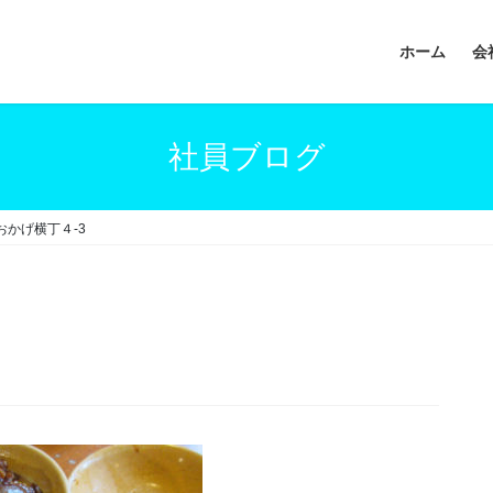
ホーム
会
社員ブログ
おかげ横丁４-3