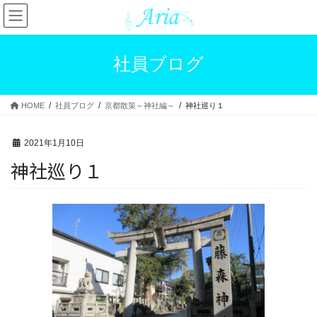
コ
ナ
ン
ビ
テ
ゲ
ン
ー
社員ブログ
ツ
シ
へ
ョ
ス
ン
HOME
社員ブログ
京都散策～神社編～
神社巡り１
キ
に
ッ
移
プ
動
2021年1月10日
神社巡り１