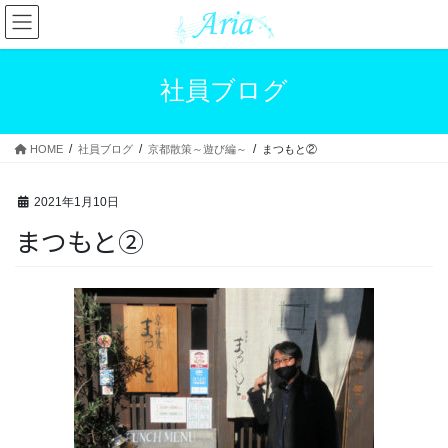
コ
ナ
ン
ビ
テ
ゲ
ン
ー
社員ブログ
ツ
シ
へ
ョ
ス
ン
HOME
社員ブログ
京都散策～遊び編～
まつもと②
キ
に
ッ
移
プ
動
2021年1月10日
まつもと②