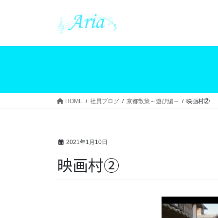
コ
ナ
ン
ビ
テ
ゲ
ン
ー
ツ
シ
へ
ョ
ス
ン
キ
に
ッ
移
HOME
社員ブログ
京都散策～遊び編～
映画村②
プ
動
2021年1月10日
映画村②