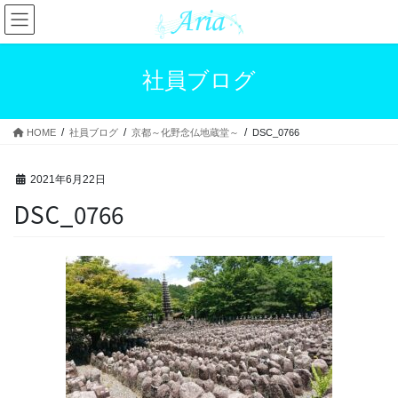
コ
ナ
ン
ビ
テ
ゲ
ン
ー
社員ブログ
ツ
シ
へ
ョ
ス
ン
HOME
社員ブログ
京都～化野念仏地蔵堂～
DSC_0766
キ
に
ッ
移
プ
動
2021年6月22日
DSC_0766