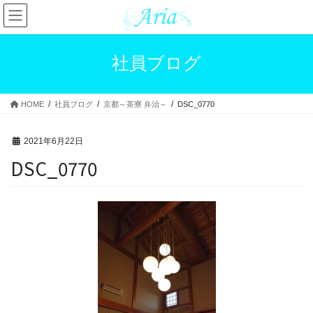
コ
ナ
ン
ビ
テ
ゲ
ン
ー
社員ブログ
ツ
シ
へ
ョ
ス
ン
HOME
社員ブログ
京都～茶寮 弁治～
DSC_0770
キ
に
ッ
移
プ
動
2021年6月22日
DSC_0770