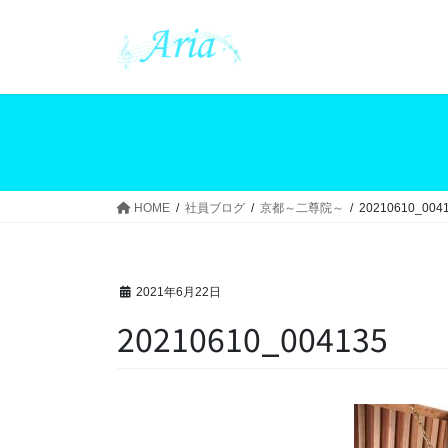
コ
ナ
ン
ビ
テ
ゲ
ン
ー
ツ
シ
へ
ョ
ス
ン
キ
に
ッ
移
HOME
社員ブログ
京都～二尊院～
20210610_004
プ
動
2021年6月22日
20210610_004135