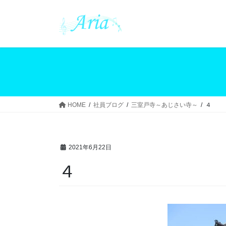
コ
ナ
ン
ビ
テ
ゲ
ン
ー
ツ
シ
へ
ョ
ス
ン
キ
に
ッ
移
HOME
社員ブログ
三室戸寺～あじさい寺～
４
プ
動
2021年6月22日
４