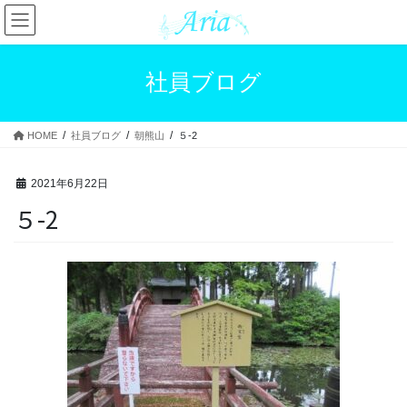
コ
ナ
ン
ビ
テ
ゲ
ン
ー
社員ブログ
ツ
シ
へ
ョ
ス
ン
HOME
社員ブログ
朝熊山
５-2
キ
に
ッ
移
プ
動
2021年6月22日
５-2