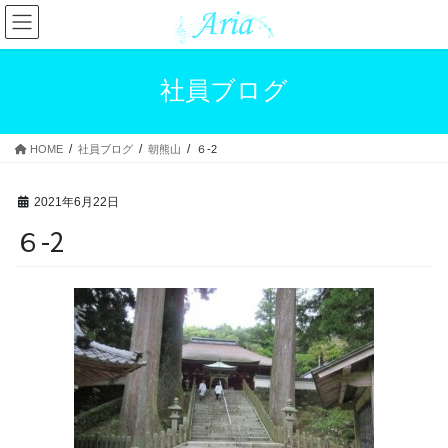
コ
ナ
ン
ビ
テ
ゲ
ン
ー
社員ブログ
ツ
シ
へ
ョ
ス
ン
HOME
社員ブログ
朝熊山
６-2
キ
に
ッ
移
プ
動
2021年6月22日
６-2