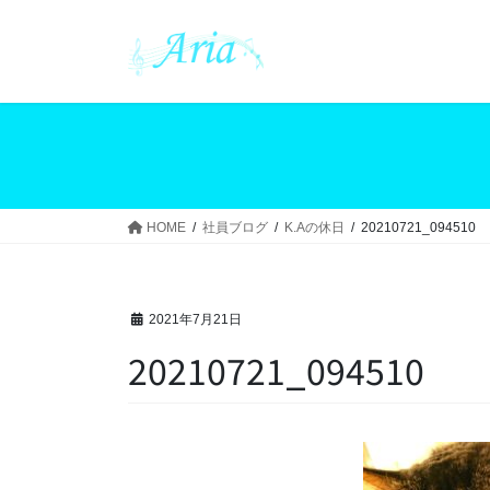
コ
ナ
ン
ビ
テ
ゲ
ン
ー
ツ
シ
へ
ョ
ス
ン
キ
に
ッ
移
HOME
社員ブログ
K.Aの休日
20210721_094510
プ
動
2021年7月21日
20210721_094510