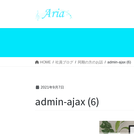
コ
ナ
ン
ビ
テ
ゲ
ン
ー
ツ
シ
へ
ョ
ス
ン
キ
に
ッ
移
HOME
社員ブログ
同期の方のお話
admin-ajax (6)
プ
動
2021年9月7日
admin-ajax (6)