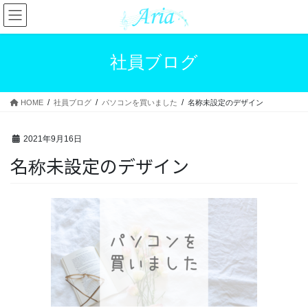
コ
ナ
ン
ビ
テ
ゲ
ン
ー
社員ブログ
ツ
シ
へ
ョ
ス
ン
HOME
社員ブログ
パソコンを買いました
名称未設定のデザイン
キ
に
ッ
移
プ
動
2021年9月16日
名称未設定のデザイン