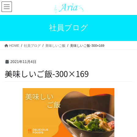
コ
ナ
ン
ビ
テ
ゲ
ン
ー
社員ブログ
ツ
シ
へ
ョ
ス
ン
HOME
社員ブログ
美味しいご飯
美味しいご飯-300×169
キ
に
ッ
移
プ
動
2021年11月4日
美味しいご飯-300×169