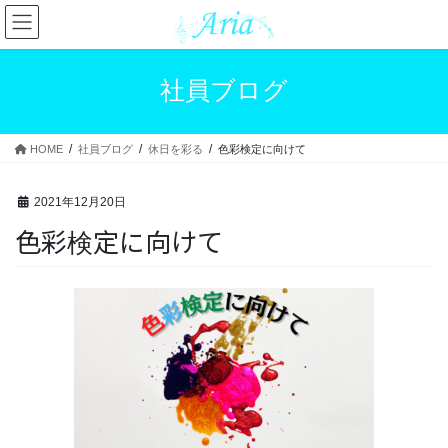
コ
ナ
ン
ビ
テ
ゲ
ン
ー
社員ブログ
ツ
シ
へ
ョ
ス
ン
HOME
社員ブログ
休日を彩る
色彩検定に向けて
キ
に
ッ
移
プ
動
2021年12月20日
色彩検定に向けて