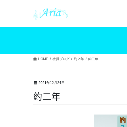
コ
ナ
ン
ビ
テ
ゲ
ン
ー
ツ
シ
へ
ョ
ス
ン
キ
に
ッ
移
HOME
社員ブログ
約２年
約二年
プ
動
2021年12月24日
約二年