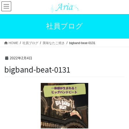
コ
ナ
ン
ビ
テ
ゲ
ン
ー
社員ブログ
ツ
シ
へ
ョ
ス
ン
HOME
社員ブログ
美味なたこ焼き
bigband-beat-0131
キ
に
ッ
移
プ
動
2022年2月4日
bigband-beat-0131