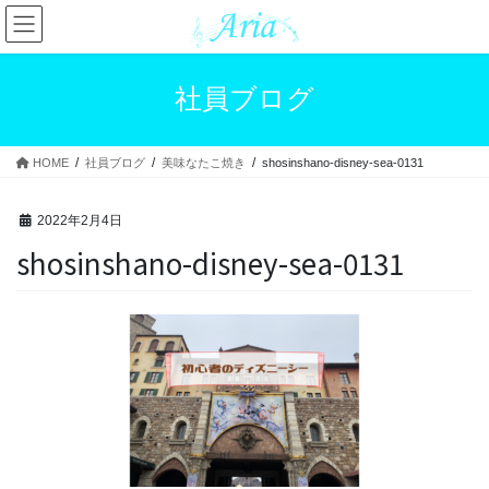
コ
ナ
ン
ビ
テ
ゲ
ン
ー
社員ブログ
ツ
シ
へ
ョ
ス
ン
HOME
社員ブログ
美味なたこ焼き
shosinshano-disney-sea-0131
キ
に
ッ
移
プ
動
2022年2月4日
shosinshano-disney-sea-0131