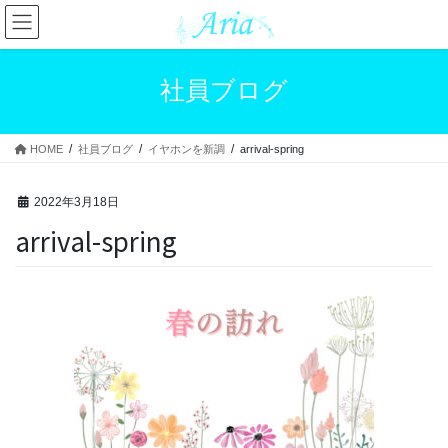
コ
ナ
ン
ビ
テ
ゲ
ン
ー
社員ブログ
ツ
シ
へ
ョ
ス
ン
HOME
社員ブログ
イヤホンを新調
arrival-spring
キ
に
ッ
移
プ
動
2022年3月18日
arrival-spring