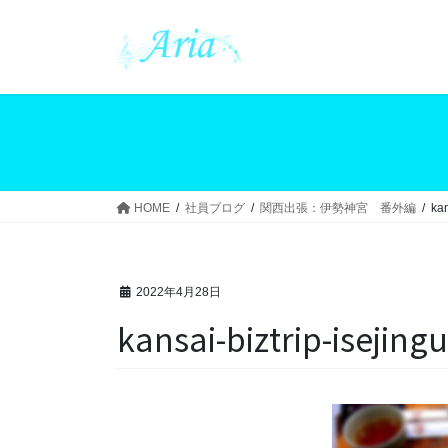
コ
ナ
ン
ビ
テ
ゲ
ン
ー
ツ
シ
へ
ョ
ス
ン
キ
に
ッ
移
HOME
社員ブログ
関西出張：伊勢神宮 番外編
kan
プ
動
2022年4月28日
kansai-biztrip-isejin