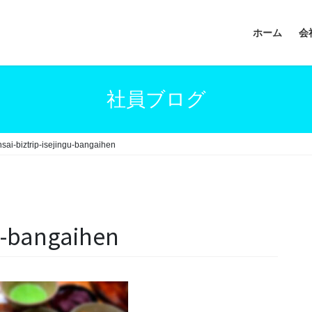
ホーム
会
社員ブログ
sai-biztrip-isejingu-bangaihen
gu-bangaihen