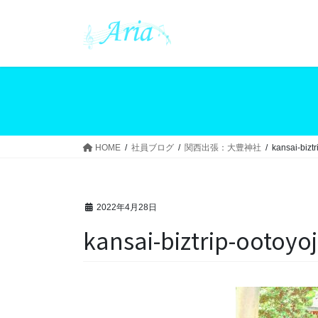
コ
ナ
ン
ビ
テ
ゲ
ン
ー
ツ
シ
へ
ョ
ス
ン
キ
に
ッ
移
HOME
社員ブログ
関西出張：大豊神社
kansai-biztr
プ
動
2022年4月28日
kansai-biztrip-ootoyoj