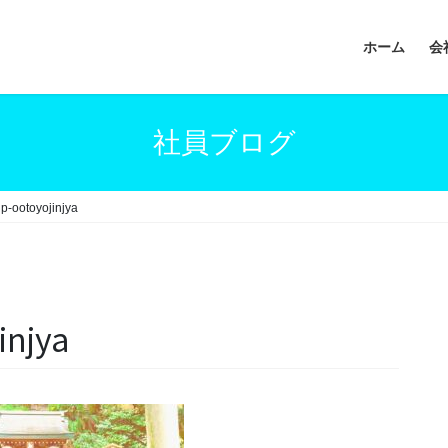
ホーム
会
社員ブログ
ip-ootoyojinjya
injya