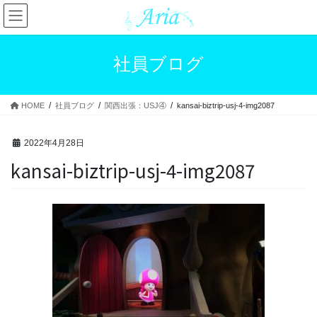
コ
ナ
ン
ビ
テ
ゲ
ン
ー
社員ブログ
ツ
シ
へ
ョ
ス
ン
HOME
社員ブログ
関西出張：USJ④
kansai-biztrip-usj-4-img2087
キ
に
ッ
移
プ
動
2022年4月28日
kansai-biztrip-usj-4-img2087