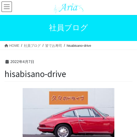
コ
ナ
ン
ビ
テ
ゲ
ン
ー
社員ブログ
ツ
シ
へ
ョ
ス
ン
HOME
社員ブログ
皆でお寿司
hisabisano-drive
キ
に
ッ
移
プ
動
2022年4月7日
hisabisano-drive