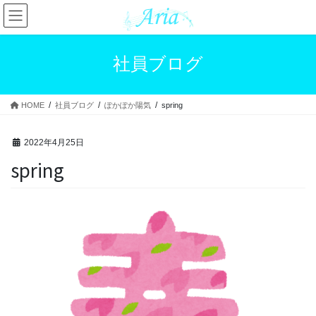
コ
ナ
ン
ビ
テ
ゲ
ン
ー
社員ブログ
ツ
シ
へ
ョ
ス
ン
HOME
社員ブログ
ぽかぽか陽気
spring
キ
に
ッ
移
プ
動
2022年4月25日
spring