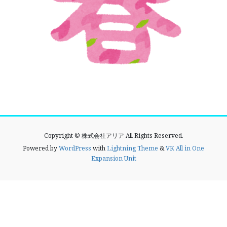
Copyright © 株式会社アリア All Rights Reserved.
Powered by
WordPress
with
Lightning Theme
&
VK All in One
Expansion Unit