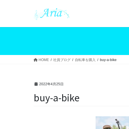
コ
ナ
ン
ビ
テ
ゲ
ン
ー
ツ
シ
へ
ョ
ス
ン
キ
に
ッ
移
HOME
社員ブログ
自転車を購入
buy-a-bike
プ
動
2022年4月25日
buy-a-bike