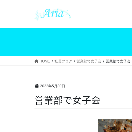
コ
ナ
ン
ビ
テ
ゲ
ン
ー
ツ
シ
へ
ョ
ス
ン
キ
に
ッ
移
HOME
社員ブログ
営業部で女子会
営業部で女子会
プ
動
2022年5月30日
営業部で女子会