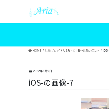
コ
ナ
ン
ビ
テ
ゲ
ン
ー
ツ
シ
へ
ョ
ス
ン
キ
に
ッ
移
HOME
社員ブログ
USJレポ！❷ ~進撃の巨人~
iOS
プ
動
2022年6月9日
iOS-の画像-7